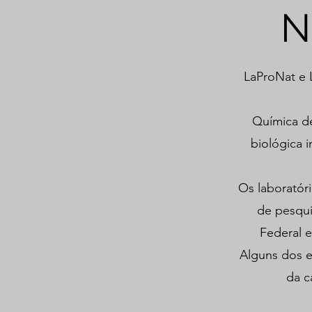
N
LaProNat e 
Química de
biológica 
Os laboratór
de pesqui
Federal e
Alguns dos e
da c