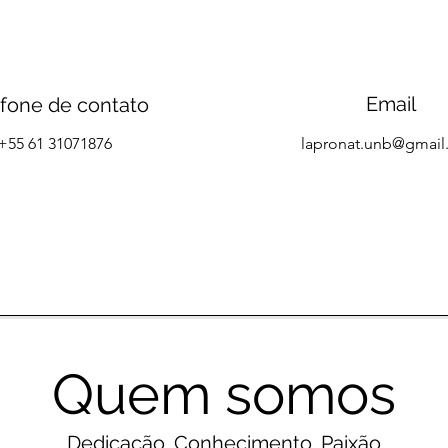
Email
efone de contato
+55 61 31071876
lapronat.unb@gmai
Quem somos
Dedicação. Conhecimento. Paixão