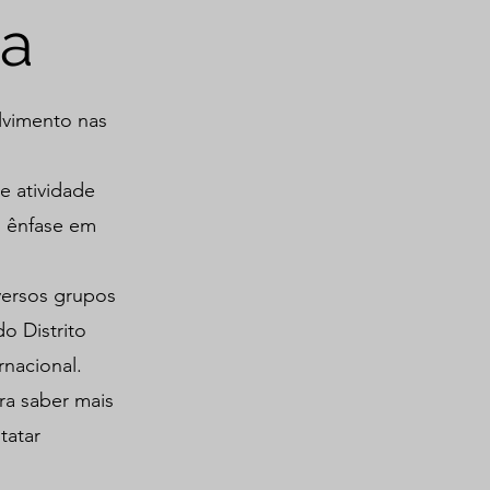
ra
lvimento nas
e atividade
m ênfase em
versos grupos
o Distrito
rnacional.
ra saber mais
tatar